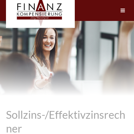
Sollzins-/Effektivzinsrech
ner