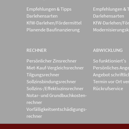
Empfehlungen & Tipps
Empfehlungen & 
Darlehensarten
Darlehensarten
KfW-Darlehen/Fördermittel
KfW-Darlehen/För
Planende Baufinanzierung
Modernisierungsk
RECHNER
ABWICKLUNG
Persönlicher Zinsrechner
So funktioniert's
Miet-Kauf-Vergleichsrechner
Persönliches Ang
Tilgungsrechner
Angebot schriftli
Sollzinsbindungs­rechner
Termin vor Ort ve
Sollzins-/Effektivzins­rechner
Rückrufservice
Notar- und Grundbuchkosten­
rechner
Vorfälligkeits­entschädigungs­
rechner