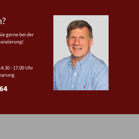
n?
ie gerne bei der
nanzierung!
14.30 - 17.00 Uhr
nbarung
464