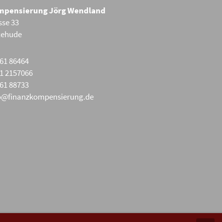
mpensierung Jörg Wendland
sse 33
tehude
61 86464
1 2157066
61 88733
o@finanzkompensierung.de