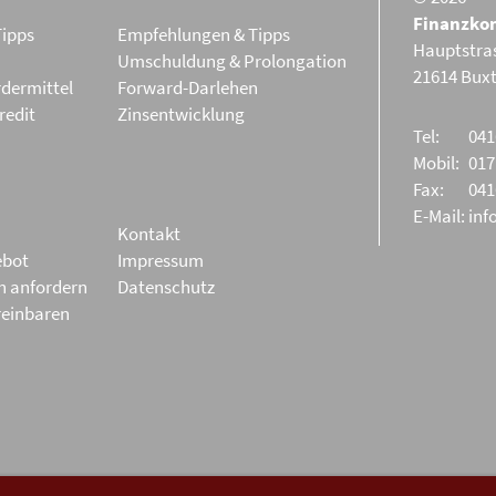
Finanzko
Tipps
Empfehlungen & Tipps
Hauptstra
Umschuldung & Prolongation
21614 Bux
dermittel
Forward-Darlehen
redit
Zinsentwicklung
Tel:
041
Mobil:
017
Fax:
041
E-Mail:
inf
Kontakt
ebot
Impressum
ch anfordern
Datenschutz
reinbaren