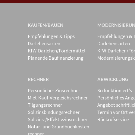
KAUFEN/BAUEN
MODERNISIERU
Empfehlungen & Tipps
Empfehlungen & 
Darlehensarten
Darlehensarten
KfW-Darlehen/Fördermittel
KfW-Darlehen/För
Planende Baufinanzierung
Modernisierungsk
RECHNER
ABWICKLUNG
Persönlicher Zinsrechner
So funktioniert's
Miet-Kauf-Vergleichsrechner
Persönliches Ang
Tilgungsrechner
Angebot schriftli
Sollzinsbindungs­rechner
Termin vor Ort ve
Sollzins-/Effektivzins­rechner
Rückrufservice
Notar- und Grundbuchkosten­
rechner