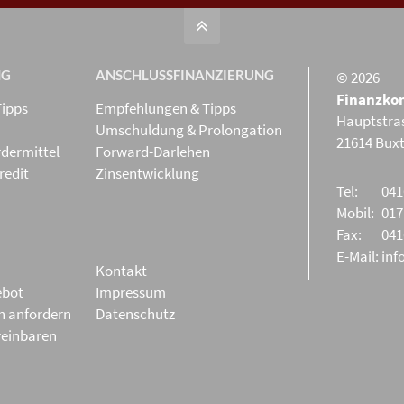
NG
ANSCHLUSS­FINANZIERUNG
© 2026
Finanzko
Tipps
Empfehlungen & Tipps
Hauptstra
Umschuldung & Prolongation
21614 Bux
dermittel
Forward-Darlehen
redit
Zinsentwicklung
Tel:
041
Mobil:
017
Fax:
041
E-Mail:
inf
Kontakt
ebot
Impressum
ch anfordern
Datenschutz
reinbaren