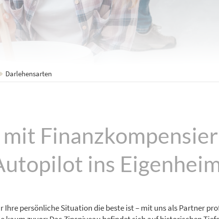
Darlehensarten
g mit Finanzkompensier
Autopilot ins Eigenhei
 Ihre persönliche Situation die beste ist – mit uns als Partner pr