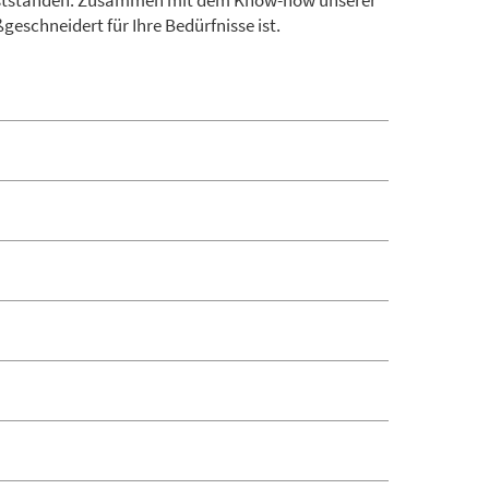
Tiefstständen. Zusammen mit dem Know-how unserer
eschneidert für Ihre Bedürfnisse ist.