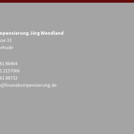
mpensierung Jörg Wendland
sse 33
tehude
61 86464
1 2157066
61 88733
o@finanzkompensierung.de