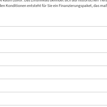
ie kaum zuvor: Das Zinsniveau befindet sich auf historischen 
n Konditionen entsteht für Sie ein Finanzierungspaket, das maßg