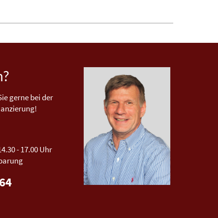
n?
ie gerne bei der
nanzierung!
14.30 - 17.00 Uhr
nbarung
464